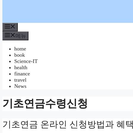
메
뉴
메뉴
home
book
Science-IT
health
finance
travel
News
기초연금수령신청
기초연금 온라인 신청방법과 혜