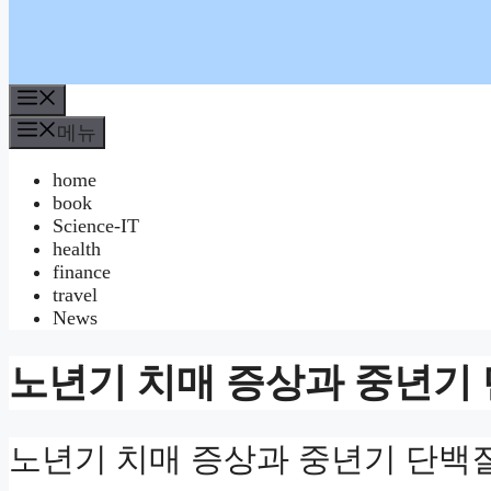
메
뉴
메뉴
home
book
Science-IT
health
finance
travel
News
노년기 치매 증상과 중년기
노년기 치매 증상과 중년기 단백