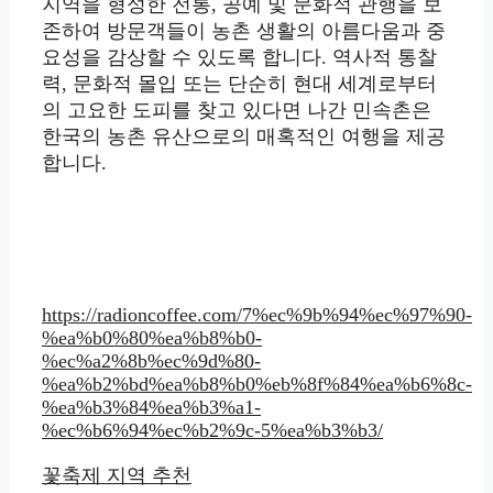
지역을 형성한 전통, 공예 및 문화적 관행을 보
존하여 방문객들이 농촌 생활의 아름다움과 중
요성을 감상할 수 있도록 합니다. 역사적 통찰
력, 문화적 몰입 또는 단순히 현대 세계로부터
의 고요한 도피를 찾고 있다면 나간 민속촌은
한국의 농촌 유산으로의 매혹적인 여행을 제공
합니다.
https://radioncoffee.com/7%ec%9b%94%ec%97%90-
%ea%b0%80%ea%b8%b0-
%ec%a2%8b%ec%9d%80-
%ea%b2%bd%ea%b8%b0%eb%8f%84%ea%b6%8c-
%ea%b3%84%ea%b3%a1-
%ec%b6%94%ec%b2%9c-5%ea%b3%b3/
꽃축제 지역 추천