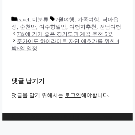
카
태
travel
,
미분류
7월여행
,
가족여행
,
낙아읍
테
그
성
,
순천만
,
여수향일암
,
여행지추천
,
전남여행
고
7월에 가기 좋은 경기도권 계곡 추천 5곳
리
훗카이도 하이라이트 자연 애호가를 위한 4
박5일 일정
댓글 남기기
댓글을 달기 위해서는
로그인
해야합니다.
© 2026 Radioncoffee
• 제작됨
GeneratePress