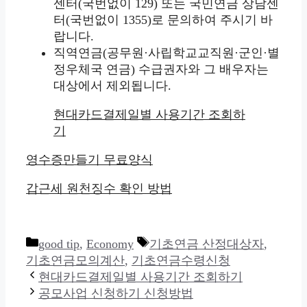
센터(국번없이 129) 또는 국민연금 상담센
터(국번없이 1355)로 문의하여 주시기 바
랍니다.
직역연금(공무원·사립학교교직원·군인·별
정우체국 연금) 수급권자와 그 배우자는
대상에서 제외됩니다.
현대카드결제일별 사용기간 조회하
기
영수증만들기 무료양식
갑근세 원천징수 확인 방법
카
태
good tip
,
Economy
기초연금 산정대상자
,
테
그
기초연금모의계산
,
기초연금수령신청
고
현대카드결제일별 사용기간 조회하기
리
공모사업 신청하기 신청방법