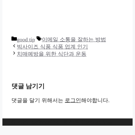
카
태
good tip
이메일 소통을 잘하는 방법
테
그
빅사이즈 식품 식품 업계 인기
고
치매예방을 위한 식단과 운동
리
댓글 남기기
댓글을 달기 위해서는
로그인
해야합니다.
© 2026 Radioncoffee
• 제작됨
GeneratePress