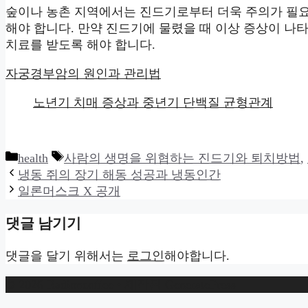
숲이나 농촌 지역에서는 진드기로부터 더욱 주의가 필요
해야 합니다. 만약 진드기에 물렸을 때 이상 증상이 나
치료를 받도록 해야 합니다.
자궁경부암의 원인과 관리법
노년기 치매 증상과 중년기 단백질 균형관계
카
태
health
사람의 생명을 위협하는 진드기와 퇴치방법
,
테
그
냉동 쥐의 장기 해동 성공과 냉동인간
고
일론머스크 X 공개
리
댓글 남기기
댓글을 달기 위해서는
로그인
해야합니다.
© 2026 Radioncoffee
• 제작됨
GeneratePress