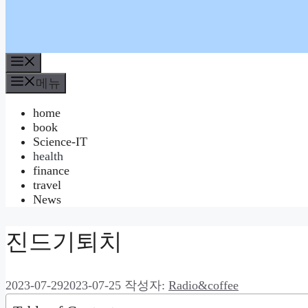
메
뉴
메뉴
home
book
Science-IT
health
finance
travel
News
진드기퇴치
2023-07-29
2023-07-25
작성자:
Radio&coffee