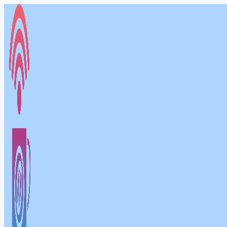
컨
텐
츠
로
건
너
뛰
기