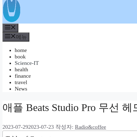
메
뉴
메뉴
home
book
Science-IT
health
finance
travel
News
애플 Beats Studio Pro 무선
2023-07-29
2023-07-23
작성자:
Radio&coffee