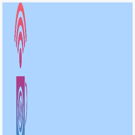
컨
텐
츠
로
건
너
뛰
기